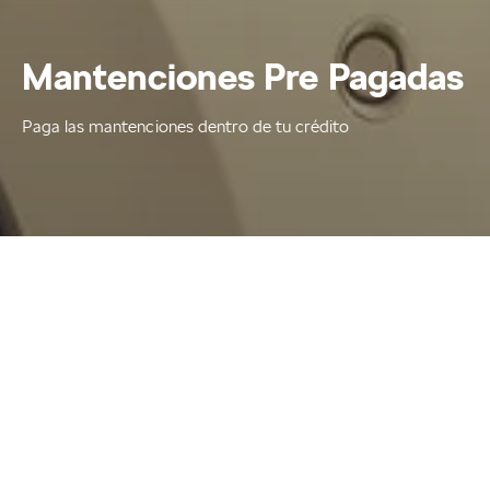
Mantenciones Pre Pagadas
Paga las mantenciones dentro de tu crédito
Mantenciones Pre Pagadas
Home
Asesoramiento y compra
¿Qué es una mantención
prepagada?
Es la compra anticipada, al momento de adquirir
tu auto 0 km, de la mantención preventiva.
Permite incluir el valor total de las primeras